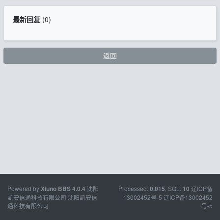
最新回复
(
0
)
返回
Powered by
沈阳
Processed:
, SQL:
辽ICP备
Xiuno BBS
4.0.4
0.015
10
凯安信通科技有限公司
沈阳凯安信
13002452号-5
辽ICP备13002452
通科技有限公司
号-5