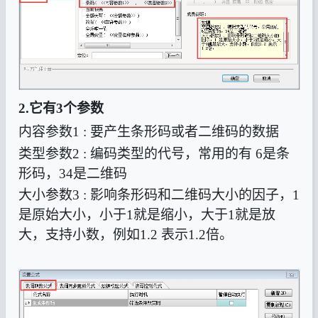
2.它有
3
个参数
内容参数
1 :
要产生条形码或者二维码的数据
类型参数
2 :
编码类型的代号，常用的有
6
是条
形码，
34
是二维码
大小参数
3 :
影响条形码和二维码大小的因子，
1
是原始大小，小于
1
就是缩小，大于
1
就是放
大，支持小数，例如
1.2
表示
1.2
倍。