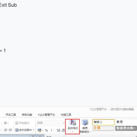
Exit Sub
= 1