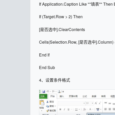
If Application.Caption Like "*填表*" Then 
If (Target.Row > 2) Then
[是否选中].ClearContents
Cells(Selection.Row, [是否选中].Column) 
End If
End Sub
4、设置条件格式