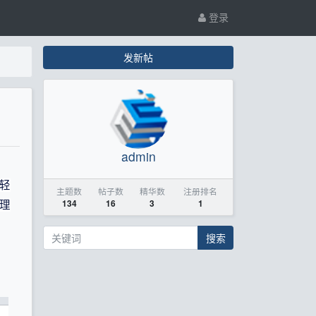
登录
发新帖
admin
轻
主题数
帖子数
精华数
注册排名
134
16
3
1
理
搜索