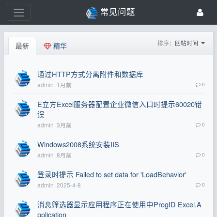
常见问题
排序：
回帖时间
最新
精华
通过HTTP方式分离附件和数据库
admin
1月前
0
E立方Excel服务器配置企业微信入口时提示60020错
误
admin
3月前
0
Windows2008系统安装IIS
admin
8月前
0
登录时提示 Failed to set data for 'LoadBehavior'
admin
2025-4-8
0
消息筛选器显示应用程序正在使用中ProgID Excel.A
pplication