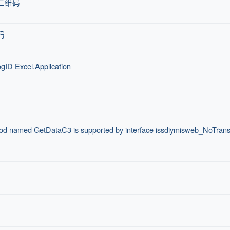
成二维码
码
el.Application
GetDataC3 is supported by interface issdiymisweb_NoTransa