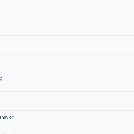
员
havior'