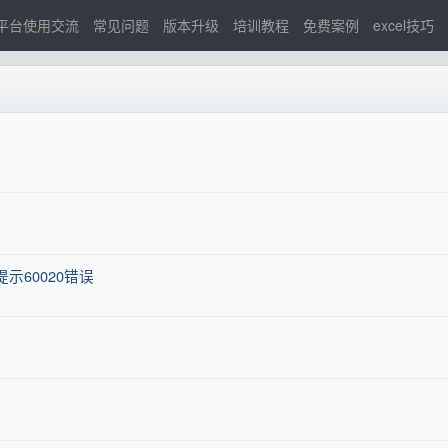
平台使用交流
常见问题
版本升级
培训教程
免费案例
excel技巧
示60020错误